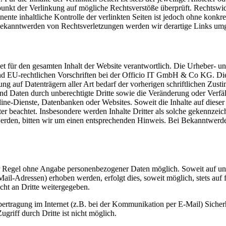
unkt der Verlinkung auf mögliche Rechtsverstöße überprüft. Rechtswid
ente inhaltliche Kontrolle der verlinkten Seiten ist jedoch ohne konkr
Bekanntwerden von Rechtsverletzungen werden wir derartige Links um
ür den gesamten Inhalt der Website verantwortlich. Die Urheber- und 
nd EU-rechtlichen Vorschriften bei der Officio IT GmbH & Co KG. Die
ng auf Datenträgern aller Art bedarf der vorherigen schriftlichen Zu
Daten durch unberechtigte Dritte sowie die Veränderung oder Verfäls
line-Dienste, Datenbanken oder Websites. Soweit die Inhalte auf dieser S
r beachtet. Insbesondere werden Inhalte Dritter als solche gekennzeich
erden, bitten wir um einen entsprechenden Hinweis. Bei Bekanntwerd
er Regel ohne Angabe personenbezogener Daten möglich. Soweit auf u
ail-Adressen) erhoben werden, erfolgt dies, soweit möglich, stets auf 
ht an Dritte weitergegeben.
bertragung im Internet (z.B. bei der Kommunikation per E-Mail) Sicher
griff durch Dritte ist nicht möglich.